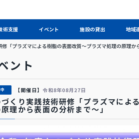
技術支援
イベント
施設の貸出
地域
研修「プラズマによる樹脂の表面改質～プラズマ処理の原理か
イベント
【開催日】
令和8年08月27日
集中
のづくり実践技術研修「プラズマによ
の原理から表面の分析まで～」