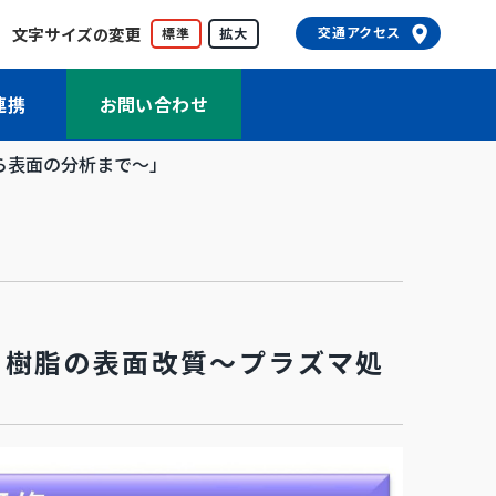
文字サイズの変更
交通アクセス
標準
拡大
連携
お問い合わせ
ら表面の分析まで～」
る樹脂の表面改質～プラズマ処