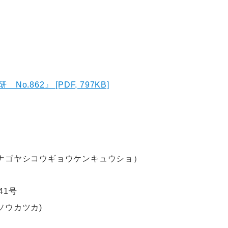
.862』 [PDF, 797KB]
ナゴヤシコウギョウケンキュウショ）
41号
ソウカツカ)