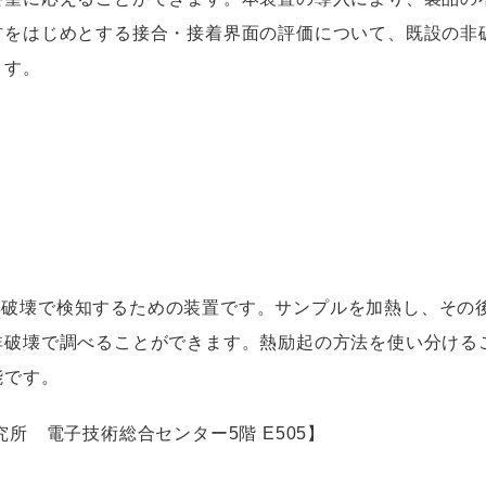
材をはじめとする接合・接着界面の評価について、既設の非
ます。
非破壊で検知するための装置です。サンプルを加熱し、その
非破壊で調べることができます。熱励起の方法を使い分ける
能です。
究所 電子技術総合センター
5
階
E505
】