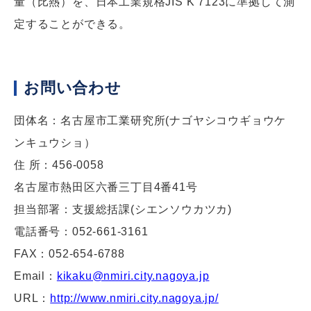
量（比熱）を、日本工業規格JIS K 7123に準拠して測
定することができる。
お問い合わせ
団体名：名古屋市工業研究所(ナゴヤシコウギョウケ
ンキュウショ）
住 所：456­­­­-0058
名古屋市熱田区六番三丁目4番41号
担当部署：支援総括課(シエンソウカツカ)
電話番号：052-­­­­661-­­­­3161
FAX：052­­­­-654­­­­-6788
E­mail：
kikaku@nmiri.city.nagoya.jp
URL：
http://www.nmiri.city.nagoya.jp/