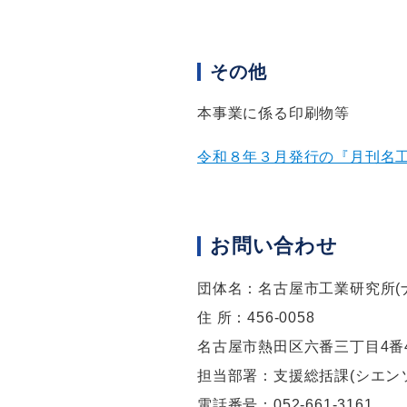
その他
本事業に係る印刷物等
令和８年３月発行の『月刊名工研 No
お問い合わせ
団体名：名古屋市工業研究所(
住 所：456­­­­-0058
名古屋市熱田区六番三丁目4番
担当部署：支援総括課(シエン
電話番号：052-­­­­661-­­­­3161