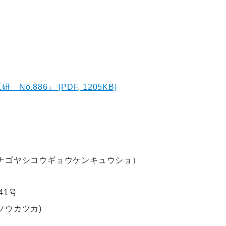
.886』 [PDF, 1205KB]
ナゴヤシコウギョウケンキュウショ）
41号
ソウカツカ)