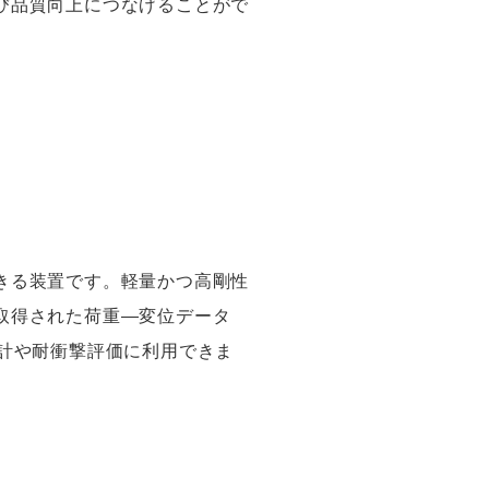
び品質向上につなげることがで
きる装置です。軽量かつ高剛性
取得された荷重―変位データ
計や耐衝撃評価に利用できま
】