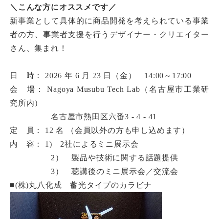
＼こんな方にオススメです／
新事業として具体的に商品開発を考えられている事業
者の方、事業者支援を行うデザイナー・クリエイター
さん、集まれ！
日
時： 2026 年 6 月 23 日（金）
14:00～
17:00
会
場： Nagoya Musubu Tech Lab
（名古屋市工業研
究所内）
名古屋市熱田区六番
3 - 4 - 41
定
員： 12 名 （会員以外の方も申し込めます）
内 容：
1) 2社によるミニ展示会
2） 製品や技術に関する話題提供
3） 聴講後のミニ展示会／交流会
■(株)丸八化成 蓄光タイプのカラビナ