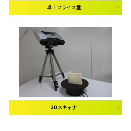
卓上フライス盤
3Dスキャナ