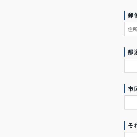
郵
都
市
そ