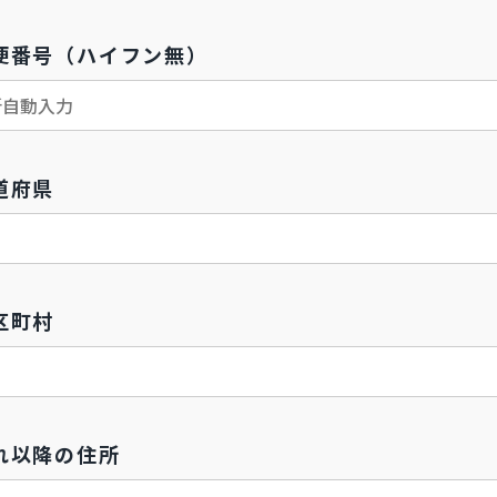
便番号（ハイフン無）
道府県
区町村
れ以降の住所