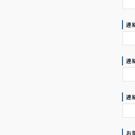
連
連
連
お