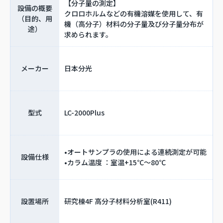
【分子量の測定】
設備の概要
クロロホルムなどの有機溶媒を使用して、有
（目的、用
機（高分子）材料の分子量及び分子量分布が
途）
求められます。
メーカー
日本分光
型式
LC-2000Plus
•オートサンプラの使用による連続測定が可能
設備仕様
•カラム温度 ：室温+15℃～80℃
設置場所
研究棟4F 高分子材料分析室(R411)