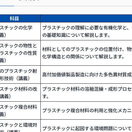
科目
スチックの化学
プラスチックの理解に必要な有機化学と、
義）
の基礎知識について解説します。
スチックの物性と
材料としてのプラスチックの位置付け、物
ラスチックの性質
化学構造との関係について解説します。
義）
のプラスチック射
高付加価値製品製造に向けた多色異材質成
形技術（講義）
スチック材料の改
プラスチック材料の溶融混練・成形プロセ
講義）
す。
スチック複合材料
プラスチック複合材料の利用と強化メカニ
義）
スチックと環境対
プラスチックに起因する環境問題について
術（講義）