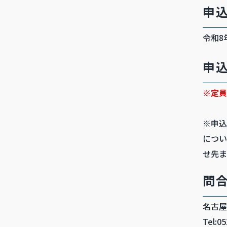
申
令和8
申
※定員
※申込
につい
せ先ま
問
名古屋
Tel:0