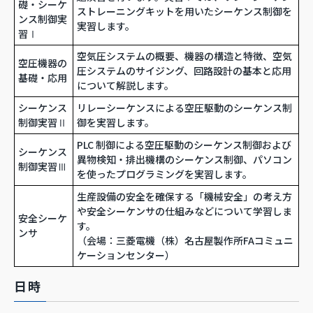
礎・シーケ
ストレーニングキットを用いたシーケンス制御を
ンス制御実
実習します。
習Ⅰ
空気圧システムの概要、機器の構造と特徴、空気
空圧機器の
圧システムのサイジング、回路設計の基本と応用
基礎・応用
について解説します。
シーケンス
リレーシーケンスによる空圧駆動のシーケンス制
制御実習Ⅱ
御を実習します。
PLC 制御による空圧駆動のシーケンス制御および
シーケンス
異物検知・排出機構のシーケンス制御、パソコン
制御実習Ⅲ
を使ったプログラミングを実習します。
生産設備の安全を確保する「機械安全」の考え方
や安全シーケンサの仕組みなどについて学習しま
安全シーケ
す。
ンサ
（会場：三菱電機（株）名古屋製作所FAコミュニ
ケーションセンター）
日時