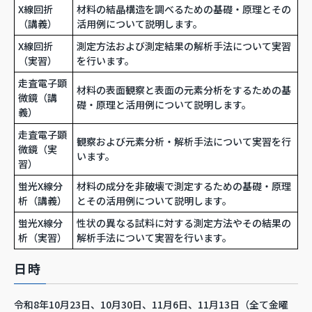
X線回折
材料の結晶構造を調べるための基礎・原理とその
（講義）
活用例について説明します。
X線回折
測定方法および測定結果の解析手法について実習
（実習）
を行います。
走査電子顕
材料の表面観察と表面の元素分析をするための基
微鏡（講
礎・原理と活用例について説明します。
義）
走査電子顕
観察および元素分析・解析手法について実習を行
微鏡（実
います。
習）
蛍光X線分
材料の成分を非破壊で測定するための基礎・原理
析（講義）
とその活用例について説明します。
蛍光X線分
性状の異なる試料に対する測定方法やその結果の
析（実習）
解析手法について実習を行います。
日時
令和8年10月23日、10月30日、11月6日、11月13日（全て金曜