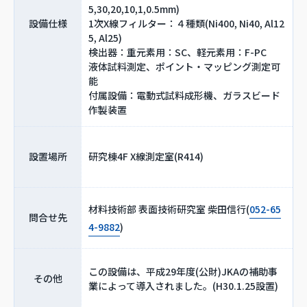
5,30,20,10,1,0.5mm)
設備仕様
1次X線フィルター：４種類(Ni400, Ni40, Al12
5, Al25)
検出器：重元素用：SC、軽元素用：F-PC
液体試料測定、ポイント・マッピング測定可
能
付属設備：電動式試料成形機、ガラスビード
作製装置
設置場所
研究棟4F X線測定室(R414)
材料技術部 表面技術研究室 柴田信行(
052-65
問合せ先
4-9882
)
この設備は、平成29年度(公財)JKAの補助事
その他
業によって導入されました。(H30.1.25設置)