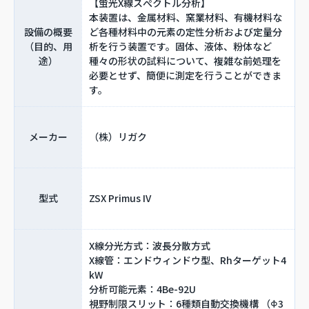
【蛍光X線スぺクトル分析】
本装置は、金属材料、窯業材料、有機材料な
設備の概要
ど各種材料中の元素の定性分析および定量分
（目的、用
析を行う装置です。固体、液体、粉体など
途）
種々の形状の試料について、複雑な前処理を
必要とせず、簡便に測定を行うことができま
す。
メーカー
（株）リガク
型式
ZSX Primus IV
X線分光方式：波長分散方式
X線管：エンドウィンドウ型、Rhターゲット4
kW
分析可能元素：4Be-92U
視野制限スリット：6種類自動交換機構 （Φ3