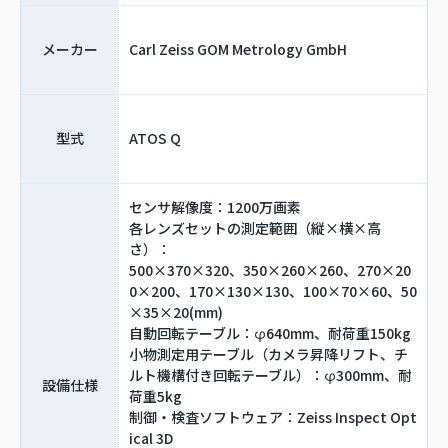
メーカー
Carl Zeiss GOM Metrology GmbH
型式
ATOS Q
センサ解像度：1200万画素
各レンズセットの測定範囲（縦×横×高
さ）：
500×370×320、350×260×260、270×20
0×200、170×130×130、100×70×60、50
×35×20(mm)
自動回転テーブル：φ640mm、耐荷重150kg
小物測定用テーブル（カメラ昇降リフト、チ
ルト機構付き回転テーブル）：φ300mm、耐
設備仕様
荷重5kg
制御・検査ソフトウェア：Zeiss Inspect Opt
ical 3D