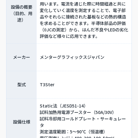
用います。電流を通じた際に時間経過と共に
設備の概要
変化していく温度を測定することで、電子部
（目的、用
品やそれらに接続された基板などの熱的構造
途）
を求めることができます。半導体部品の評価
（θJCの測定）から、はんだ不良やLEDの劣化
評価など様々に応用できます。
メーカー
メンターグラフィックスジャパン
型式
T3Ster
Static法（JESD51-14）
試料加熱用電源ブースター（50A/30V）
試料冷却用コールドプレート・サーキュレー
設備仕様
タ
測定温度範囲：5～90℃（恒温槽）
電圧測定レンジ：400, 200, 100, 50mV