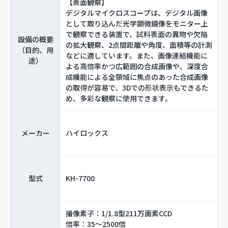
【表面観察】
デジタルマイクロスコープは、デジタル画像
として取り込んだ光学顕微鏡像をモニター上
で観察できる装置で、試料表面の異物や欠陥
設備の概要
の拡大観察、2点間距離や角度、面積等の計測
（目的、用
などに適しています。また、画像連結機能に
途）
よる高倍率かつ広範囲の合成画像や、深度合
成機能による全領域に焦点のあった合成画像
の取得が容易で、3Dでの形状表示もできるた
め、多彩な観察に使用できます。
メーカー
ハイロックス
型式
KH-7700
撮像素子：1/1.8型211万画素CCD
倍率：35～2500倍