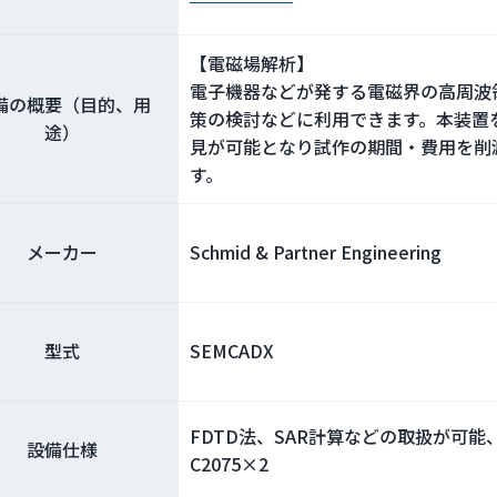
【電磁場解析】
電子機器などが発する電磁界の高周波
備の概要（目的、用
策の検討などに利用できます。本装置
途）
見が可能となり試作の期間・費用を削
す。
メーカー
Schmid & Partner Engineering
型式
SEMCADX
FDTD法、SAR計算などの取扱が可能、ハー
設備仕様
C2075×2