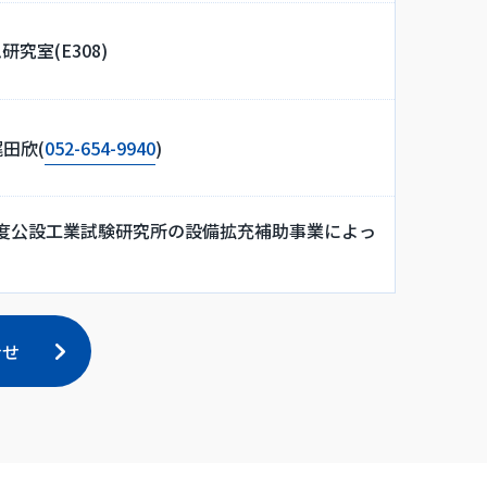
究室(E308)
田欣(
052-654-9940
)
年度公設工業試験研究所の設備拡充補助事業によっ
合せ